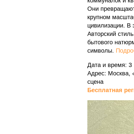
коммуналок и кв
Они превращают
крупном масшта
цивилизации. В 
Авторский стил
бытового натюр
символы.
Подро
Дата и время: 3
Адрес: Москва, «
сцена
Бесплатная рег