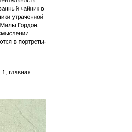
ментальность.
ванный чайник в
ники утраченной
 Милы Гордон.
осмыслении
тся в портреты-
.1, главная