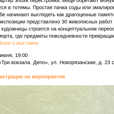
артир эпохи перестройки, вещи обретают мону
ся в тотемы. Простая пачка соды или эмалиро
бе начинают выглядеть как драгоценные памят
экспозиции представлено 30 живописных работ
ь художницы строится на концептуальном пере
морта, где предметы повседневности превращаю
бнее о выставке
 июня, 19:00
Три вокзала. Депо», ул. Новорязанская, д. 23 с
истрация на мероприятие