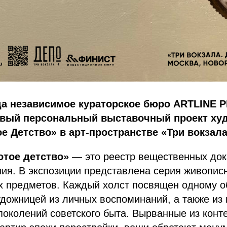
ода независимое кураторское бюро ARTLINE 
рвый персональный выставочный проект х
е Детство» в арт-пространстве «Три вокзала
отое детство»
— это реестр вещественных док
ия. В экспозиции представлена серия живопис
 предметов. Каждый холст посвящен одному об
дожницей из личных воспоминаний, а также из
поколений советского быта. Вырванные из конте