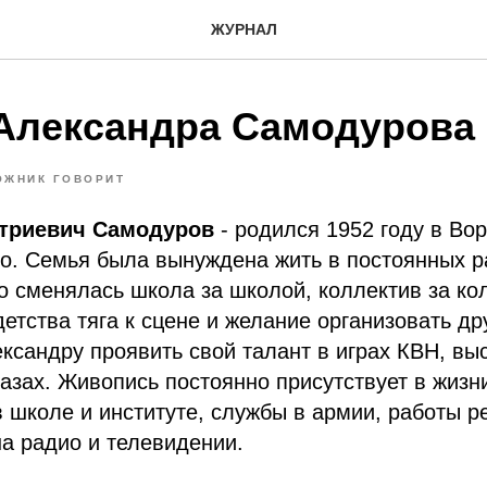
ЖУРНАЛ
Александра Самодурова
ОЖНИК ГОВОРИТ
триевич Самодуров
- родился 1952 году в Во
о. Семья была вынуждена жить в постоянных р
о сменялась школа за школой, коллектив за ко
детства тяга к сцене и желание организовать д
ксандру проявить свой талант в играх КВН, вы
азах. Живопись постоянно присутствует в жизн
 школе и институте, службы в армии, работы р
на радио и телевидении.