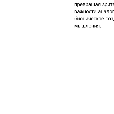
превращая зрите
важности аналог
бионическое соз
мышления.