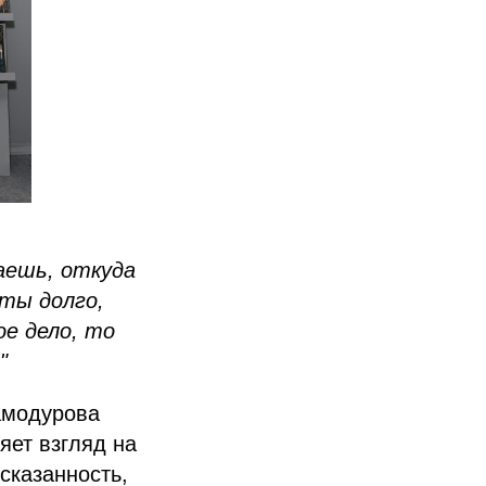
наешь, откуда
 ты долго,
ое дело, то
"
амодурова
яет взгляд на
сказанность,