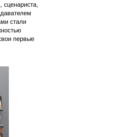
, сценариста,
одавателем
ами стали
жностью
свои первые