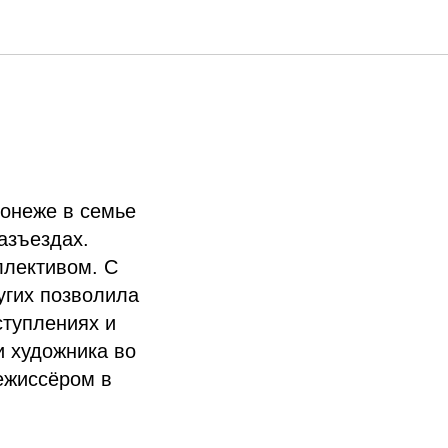
ронеже в семье
азъездах.
ллективом. С
ругих позволила
ступлениях и
и художника во
ежиссёром в