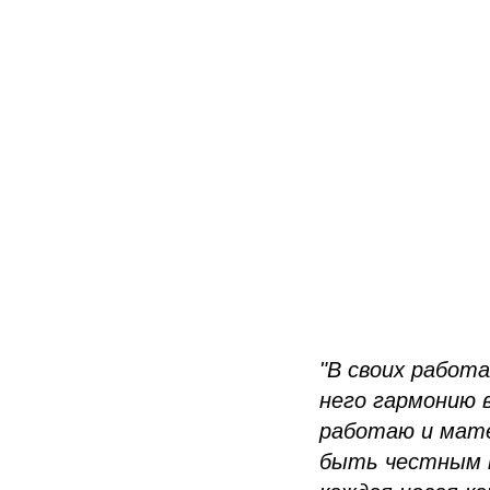
"В своих работ
него гармонию в
работаю и мате
быть честным п