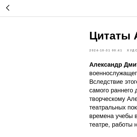
Цитаты 
2024-10-31 00:41
ХУД
Александр Дми
военнослужащег
Вследствие этог
самого раннего 
творческому Але
театральных пок
времена учебы в
театре, работы 