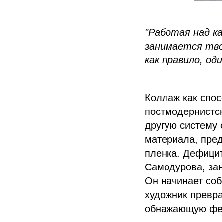
"Работая над к
занимается тво
как правило, оди
Коллаж как спо
постмодернистск
другую систему
материала, пре
пленка. Дефици
Самодурова, зан
Он начинает соб
художник превра
обнажающую фен