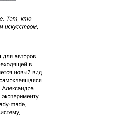
е. Тот, кто
м искусством,
 для авторов
ереходящей в
яется новый вид
 самоклеящаяся
т Александра
 эксперименту.
eady-made,
истему,