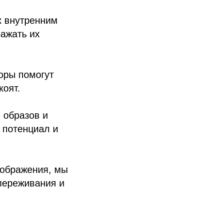
к внутренним
ражать их
оры помогут
коят.
 образов и
 потенциал и
оображения, мы
переживания и