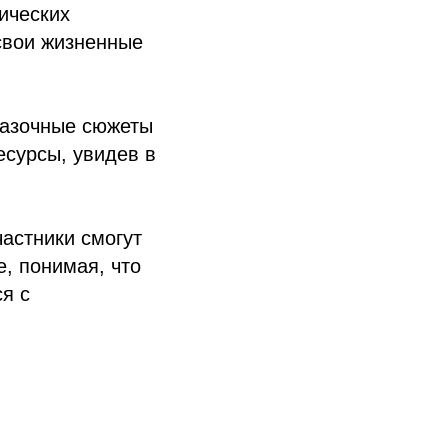
ических
свои жизненные
азочные сюжеты
есурсы, увидев в
частники смогут
, понимая, что
я с