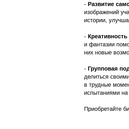
-
Развитие сам
изображений уча
истории, улучша
-
Креативность 
и фантазии помо
них новые возмо
-
Групповая по
делиться своими
в трудные момен
испытаниями на 
Приобретайте б