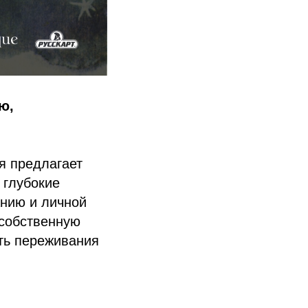
ю,
я предлагает
 глубокие
анию и личной
 собственную
ать переживания