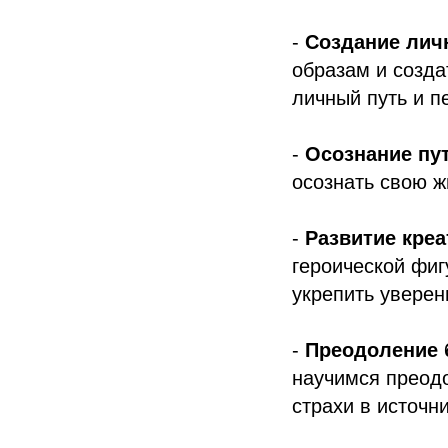
-
Создание лич
образам и созда
личный путь и п
-
Осознание пу
осознать свою ж
-
Развитие креа
героической фиг
укрепить уверен
-
Преодоление 
научимся преод
страхи в источн