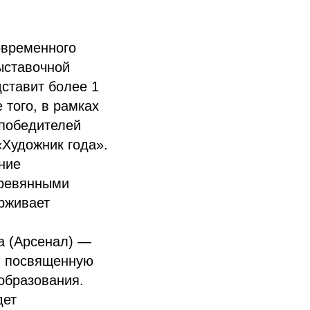
овременного
ыставочной
ставит более 1
 того, в рамках
победителей
«Художник года».
ние
еревянными
ерживает
а (Арсенал) —
, посвященную
образования.
дет