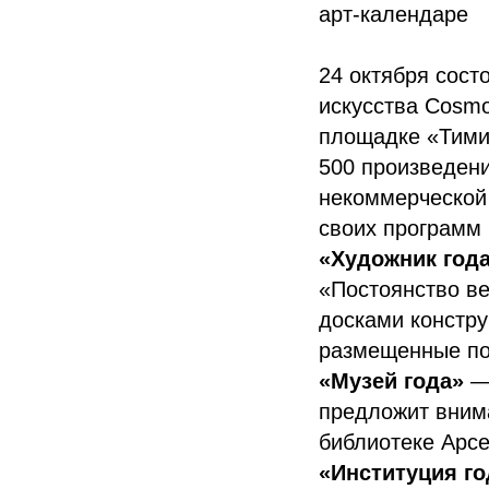
арт-календаре
24 октября сост
искусства Cosmo
площадке «Тимир
500 произведени
некоммерческой
своих программ 
«Художник год
«Постоянство ве
досками констру
размещенные по
«Музей года»
— 
предложит вним
библиотеке Арс
«Институция го