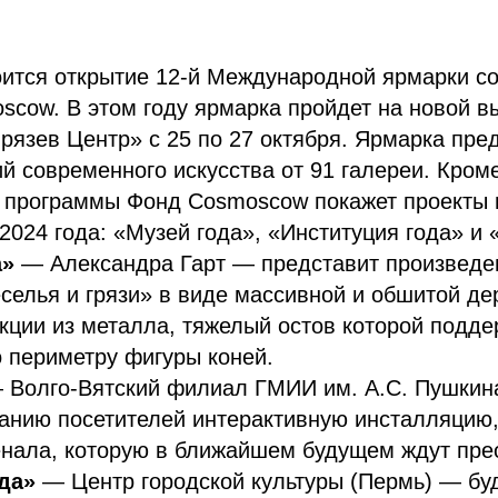
оится открытие 12-й Международной ярмарки с
scow. В этом году ярмарка пройдет на новой в
язев Центр» с 25 по 27 октября. Ярмарка пред
й современного искусства от 91 галереи. Кроме
 программы Фонд Cosmoscow покажет проекты 
2024 года: «Музей года», «Институция года» и 
а»
— Александра Гарт — представит произведе
селья и грязи» в виде массивной и обшитой д
кции из металла, тяжелый остов которой подд
 периметру фигуры коней.
Волго-Вятский филиал ГМИИ им. А.С. Пушкин
анию посетителей интерактивную инсталляцию
енала, которую в ближайшем будущем ждут пре
да»
— Центр городской культуры (Пермь) — бу