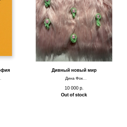
офия
Дивный новый мир
Дина Фок
холст, акрил, мех, фетр, 40х30
10 000
р.
ак философа
2025
Out of stock
преодоления