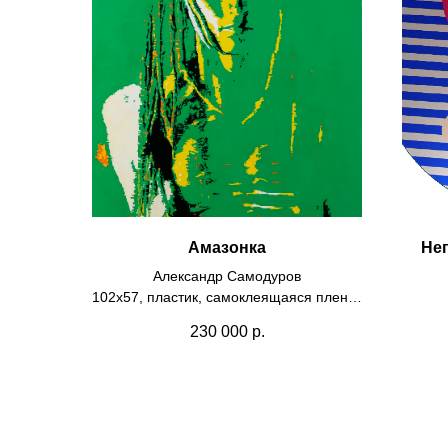
Амазонка
Не
Александр Самодуров
102х57, пластик, самоклеящаяся пленка
Циф
2011
230 000
р.