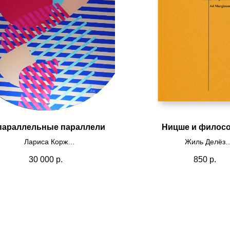
параллельные параллели
Ницше и филос
Лариса Корж
Жиль Делёз
ровая графика, пластификация
30 000
р.
850
р.
30x30
Переизобретение Ницше к
2024
сил, становлений и само
человека.