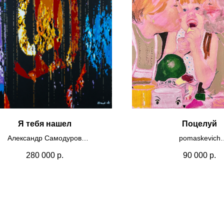
Я тебя нашел
Поцелуй
Александр Самодуров
pomaskevich
астик, самоклеящаяся пленка
Холст, масляная пастел
280 000
р.
90 000
р.
64х60
карандаш
2020
70x90
2025