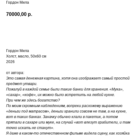
Гордон Мила
70000,00
р.
Купить
Гордон Мила
Холст, масло, 50х60 см
2026
от автора:
Это самая денежная картина, хотя она изображает самый простой
предмет утвари.
Пожалуй в каждой семье были такие банки для хранения. «Мука»,
«сахар», «кофе», их можно было встретить на любой кухне.
При чем же здесь богатство?
По моим скромным наблюдениям, вопреки расхожему выражению
«деньги под матрасом», деньги хранили совсем не там, а на кухне,
вот в таких банках. Заначку обычно клали в пакетик, а потом
прятали в сахаре или муке, на случай «вот влезут грабители, и там
точно искать не станут».
Я даже в каком-то отечественном фильме видела сцену, как хозяйка