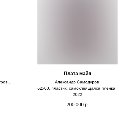
р
Плата майя
уров
Александр Самодуров
щаяся пленка
62х60, пластик, самоклеящаяся пленка
2022
200 000
р.