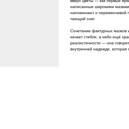
вверх цветы — как первые ярк
написанные широкими мазками
напоминают о переменчивой по
тающий снег.
Сочетание фактурных мазков и
качает стебли, а небо ещё хра
реалистичности — она говорит
внутренней надежде, которая 