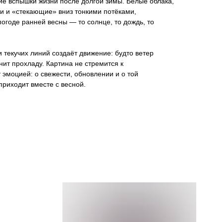
ие вспышки жизни после долгой зимы. Белые облака,
 и «стекающие» вниз тонкими потёками,
годе ранней весны — то солнце, то дождь, то
 текучих линий создаёт движение: будто ветер
нит прохладу. Картина не стремится к
 эмоцией: о свежести, обновлении и о той
приходит вместе с весной.