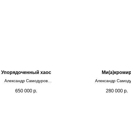
Упорядоченный хаос
Ми(а)кроми
Александр Самодуров
Александр Самод
х100, пластик, самоклеящаяся
82х78, пластик, самоклея
650 000
р.
280 000
р.
пленка
2021
2024