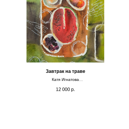
Завтрак на траве
Катя Игнатова
Бумага, акварель, вышивка
200
12 000
р.
60х42
2024