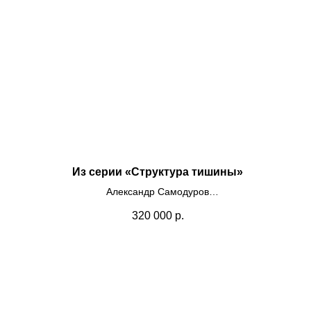
Из серии «Структура тишины»
Александр Самодуров
Пластик, самоклеящаяся пленка
320 000
р.
65х65
2025