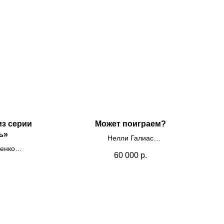
из серии
Может поиграем?
ь»
Нелли Галиас
енко
Холст, масло
60 000
р.
50х35
2023