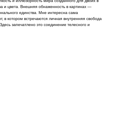
кость и иллюзорность мира созданного для двоих в
а и цвета. Внешняя обнаженность в картинах —
онального единства. Мне интересна сама
нт, в котором встречаются личная внутренняя свобода
 Здесь запечатлено это соединение телесного и