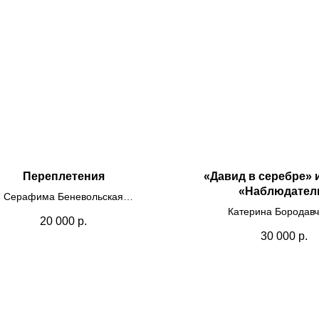
Переплетения
«Давид в серебре» 
«Наблюдател
Серафима Беневольская
Холст, масло
Катерина Бородавч
20 000
р.
30х30 см
Холст, масло
30 000
р.
2024
20х30
2024