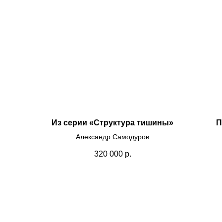
Из серии «Структура тишины»
П
Александр Самодуров
Пластик, самоклеящаяся пленка
320 000
р.
65х65
2025
иску
в