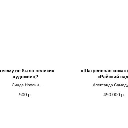
очему не было великих
«Шагреневая кожа» 
художниц?
«Райский са
Линда Нохлин
Александр Самод
Пластик, самоклеящаяс
500
р.
450 000
р.
Одно из самых известных
100х100
сствоведческих эссе новейшего
2024
ремени, заложившее основы
феминистской критики.