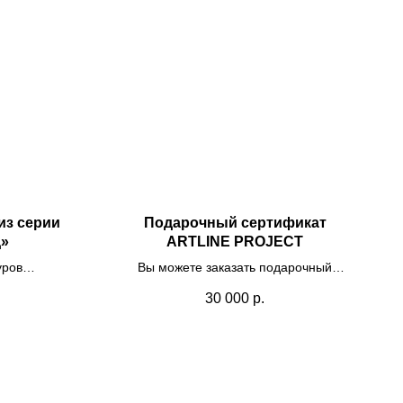
из серии
Подарочный сертификат
д»
ARTLINE PROJECT
уров
Вы можете заказать подарочный
я пленка
сертификат на покупку искусства,
30 000
р.
организацию мероприятий, экскурсии и
другие услуги от нашего проекта