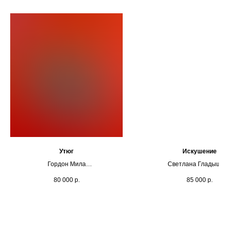
Утюг
Искушение
Гордон Мила
Светлана Гладышев
Холст, масло, 70х60 см
Холст, масло
80 000
р.
85 000
р.
2026
70х50
2025