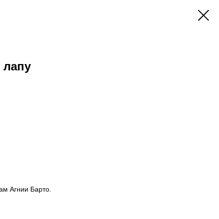
 лапу
ам Агнии Барто.