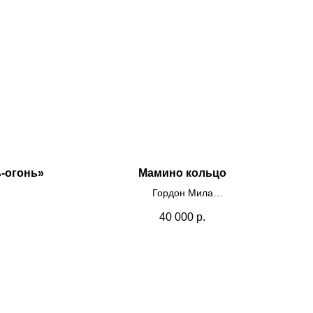
-огонь»
Мамино кольцо
Гордон Мила
Холст, масло, 30х30 см
40 000
р.
2026