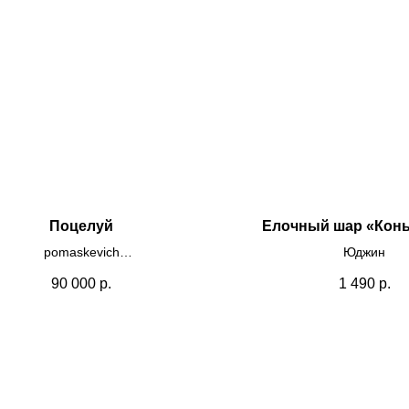
Поцелуй
Елочный шар «Конь
pomaskevich
Юджин
лст, масляная пастель, акрил,
90 000
р.
1 490
р.
карандаш
70x90
2025