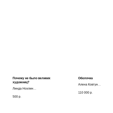
Почему не было великих
Оболочка
художниц?
Алена Ковтун
Линда Нохлин
Холст, акрил, масло
110 000
р.
50х50
500
р.
Одно из самых известных
2022
искусствоведческих эссе
новейшего времени,
заложившее основы