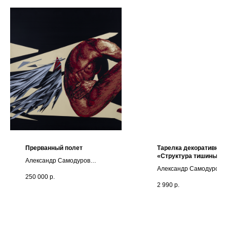
Прерванный полет
Тарелка декоративная
«Структура тишины»
Александр Самодуров
Александр Самодуров
Пластик, самоклеящаяся
250 000
р.
d20 см
пленка
2 990
р.
55х110