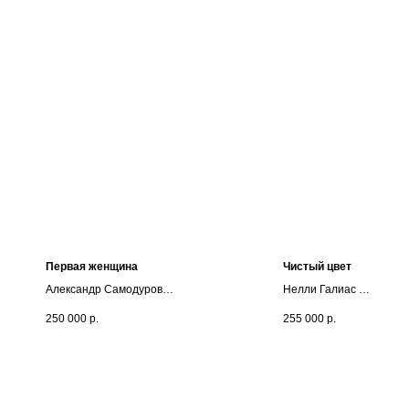
Первая женщина
Чистый цвет
Александр Самодуров
Нелли Галиас
60х50, смешанная техника
триптих, 100х80 каждый
250 000
р.
255 000
р.
1981
холст, акрил
2021