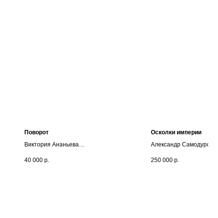
Поворот
Осколки империи
Виктория Ананьева
Александр Самодуров
Коллажная техника, акрил,
Пластик, самоклеящаяс
40 000
р.
250 000
р.
фотография
пленка
65х50
50х55
2023