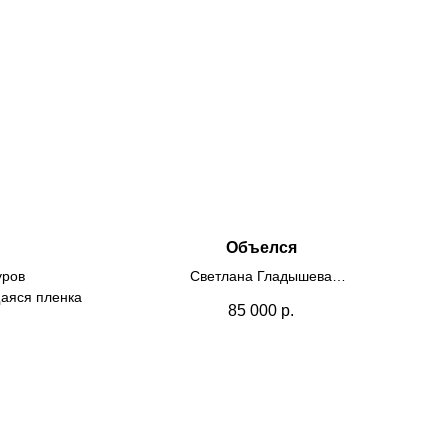
Объелся
уров
Светлана Гладышева
щаяся пленка
Холст, масло
85 000
р.
50х70
2025