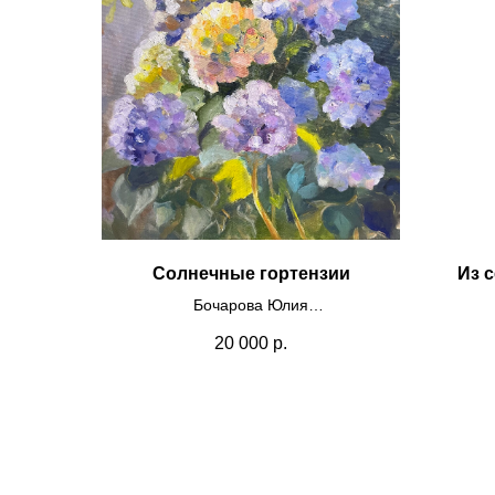
Солнечные гортензии
Из 
Бочарова Юлия
Холст, масло
Пл
20 000
р.
50х50
2025