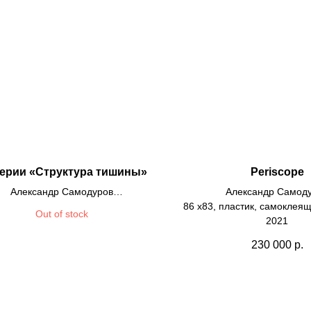
серии «Структура тишины»
Periscope
Александр Самодуров
Александр Самод
астик, самоклеящаяся пленка
86 х83, пластик, самоклея
Out of stock
100х100
2021
2024
230 000
р.