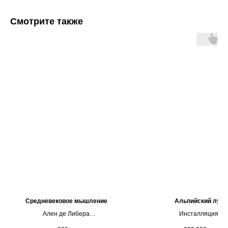
Смотрите также
Средневековое мышление
Альпийский луг
Ален де Либера
Инсталляция
400х 300см, смешанная т