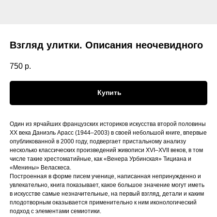
Взгляд улитки. Описания неочевидного
750
р.
Купить
Один из ярчайших французских историков искусства второй половины
XX века Даниэль Арасс (1944–2003) в своей небольшой книге, впервые
опубликованной в 2000 году, подвергает пристальному анализу
несколько классических произведений живописи XVI–XVII веков, в том
числе такие хрестоматийные, как «Венера Урбинская» Тициана и
«Менины» Веласкеса.
Построенная в форме писем ученице, написанная непринужденно и
увлекательно, книга показывает, какое большое значение могут иметь
в искусстве самые незначительные, на первый взгляд, детали и каким
плодотворным оказывается применительно к ним иконологический
подход с элементами семиотики.