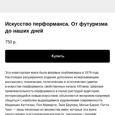
Искусство перформанса. От футуризма
до наших дней
750
р.
Купить
Эта новаторская книга была впервые опубликована в 1979 году.
Настоящее расширенное издание дополнено исчерпывающим
рассказом о технических, политических и эстетических сдвигах
в искусстве перформанса, свойственных началу ХХI века. Широкая
привлекательность перформанса в глазах растущей аудитории,
интересующейся новым искусством, объясняется желанием напрямую
общаться с наиболее выдающимися художниками современности.
Маурицио Каттелан, Пол Маккарти, Таня Бругера, Мэтью Барни, Пэтти
Чанг — лишь несколько из множества имен, которые эта книга
представляет в историческом контексте, связанном с другими