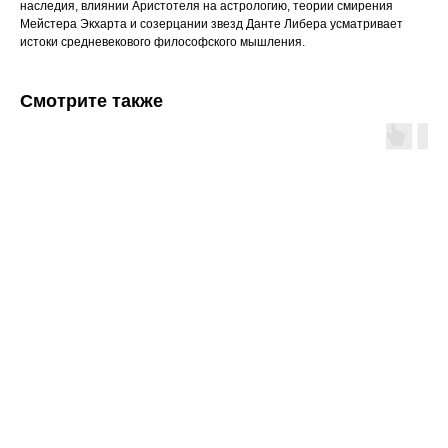
наследия, влиянии Аристотеля на астрологию, теории смирения
Мейстера Экхарта и созерцании звезд Данте Либера усматривает
истоки средневекового философского мышления.
Смотрите также