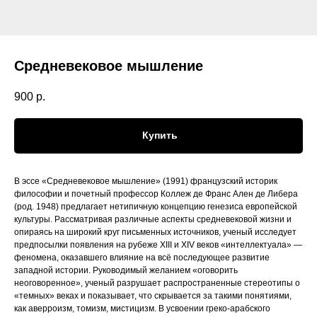
Средневековое мышление
900
р.
Купить
В эссе «Средневековое мышление» (1991) французский историк
философии и почетный профессор Коллеж де Франс Ален де Либера
(род. 1948) предлагает нетипичную концепцию генезиса европейской
культуры. Рассматривая различные аспекты средневековой жизни и
опираясь на широкий круг письменных источников, ученый исследует
предпосылки появления на рубеже XIII и XIV веков «интеллектуала» —
феномена, оказавшего влияние на всё последующее развитие
западной истории. Руководимый желанием «оговорить
неоговоренное», ученый разрушает распространенные стереотипы о
«темных» веках и показывает, что скрывается за такими понятиями,
как аверроизм, томизм, мистицизм. В усвоении греко-арабского