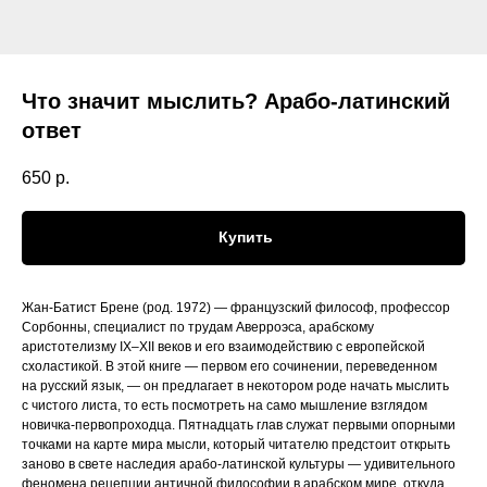
Что значит мыслить? Арабо-латинский
ответ
650
р.
Купить
Жан-Батист Брене (род. 1972) — французский философ, профессор
Сорбонны, специалист по трудам Аверроэса, арабскому
аристотелизму IX–XII веков и его взаимодействию с европейской
схоластикой. В этой книге — первом его сочинении, переведенном
на русский язык, — он предлагает в некотором роде начать мыслить
с чистого листа, то есть посмотреть на само мышление взглядом
новичка-первопроходца. Пятнадцать глав служат первыми опорными
точками на карте мира мысли, который читателю предстоит открыть
заново в свете наследия арабо-латинской культуры — удивительного
феномена рецепции античной философии в арабском мире, откуда